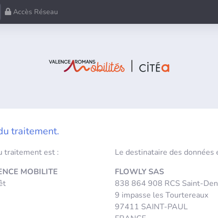
Accès Réseau
u traitement.
 traitement est :
Le destinataire des données e
ENCE MOBILITE
FLOWLY SAS
êt
838 864 908 RCS Saint-Den
9 impasse les Tourtereaux
97411 SAINT-PAUL